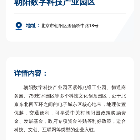
朝阳数字科技产业园区
地址：
北京市朝阳区酒仙桥中路18号
详情内容：
朝阳数字科技产业园区紧邻兆维工业园、恒通商
务园、798艺术园区等多个科技文化创意园区，处于北
京东北四五环之间的电子城东区核心地带，地理位置
优越，交通便利，可享受中关村朝阳园政策奖励资
金、发展基金，政府专项资金补贴等利好政策，适合
科技、文创、互联网等类型的企业入驻。